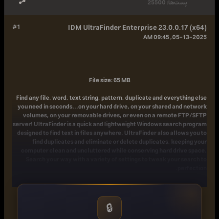
پست‌ها:
25500
#1
IDM UltraFinder Enterprise 23.0.0.17 (x64)
05-13-2025, 09:45 AM
File size: 65 MB
Find any file, word, text string, pattern, duplicate and everything else
you need in seconds...on your hard drive, on your shared and network
volumes, on your removable drives, or even on a remote FTP/SFTP
server! UltraFinder is a quick and lightweight Windows search program
designed to find text in files anywhere. UltraFinder also allows you to
find duplicates and eliminate or delete duplicates, keeping your
computer clean and uncluttered while conserving hard drive space.
Search your way with a variety of settings to tweak your search to
perfection.
Your Windows operating system offers limited find options -
UltraFinder includes two powerful but quick and easy to use modes for
🔒
finding what you need when you need it: Find Files and Find Duplicates.