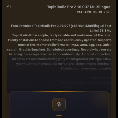
#1
TapinRadio Pro 2.16.007 Multilingual
05-13-2025, 04:20 PM
Free Download
TapinRadio Pro 2.16.007 (x86/x64) Multilingual Fast
Links | 78.1 Mb
TapinRadio Pro is simple, fairly reliable and works most of the time.
Plenty of stations to choose from and continuously updated. Supports
most of the internet radio formats - mp3, wma, ogg, aac. Quick
search. Graphic Equalizer. Scheduled recordings. Record what you are
listening to - as separate tracks or continuously. Automatic checking
for software and station listing (only if configured in settings). Show
your favorites in groups. Alarm feature. Sleep timer to shutdown
TapinRadio or even your computer!
Key features
· Plenty of stations to choose from
· Supports most of the internet radio formats - mp3, wma, ogg vorbis,
aac+ and so on
· Quick and reliable search
· Smooth switching between stations
🔒
· Record what you are listening to - including separate song files
· Automatic checking for software and radio stations updates
· Show your favorites in groups