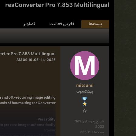
reaConverter Pro 7.853 Multilingual
پست‌ها
آخرین فعالیت
تصاویر
rter Pro 7.853 Multilingual
05-14-2025, 09:19 AM
mitsumi
پیشکسوت
 and oft-recurring image editing
nds of hours using reaConverter!
Versatility
تاریخ پیوستن:
Nov
to process images automatically.
2023
Power
پست‌ها:
25501
sing in any software of this type.