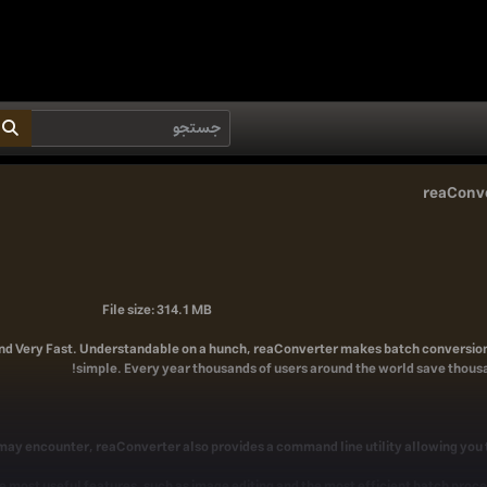
reaConve
File size: 314.1 MB
and Very Fast. Understandable on a hunch, reaConverter makes batch conversion
simple. Every year thousands of users around the world save thousa
may encounter, reaConverter also provides a command line utility allowing you 
e most useful features, such as image editing and the most efficient batch proces