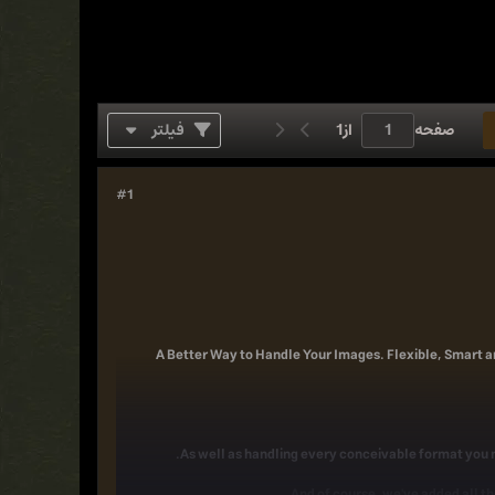
صفحه
از
1
فیلتر
#1
A Better Way to Handle Your Images. Flexible, Smart 
As well as handling every conceivable format you 
And of course, we've added all th