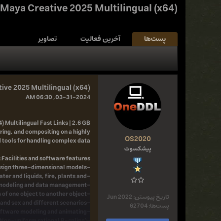
Maya Creative 2025 Multilingual (x64)
پست‌ها
آخرین فعالیت
تصاویر
ve 2025 Multilingual (x64)
03-31-2024, 06:30 AM
 Multilingual Fast Links | 2.6 GB
ing, and compositing on a highly
OS2020
tools for handling complex data.
پیشکسوت
Facilities and software features:
-Advanced design three-dimensional models
-simulate a variety of natural and environmental elements such as climate change, water and liquids, fire, plants and ...
-having a variety of tools for modeling and data management
-the possibility of transferring the properties of one object to another object
تاریخ پیوستن:
Jun 2022
-Design Clothes, hair and sex and different scenarios
پست‌ها:
62704
-Coordination with other software modeling and animating
-Supports mathematical model NURBS (short for Non-uniform rational B-spline)