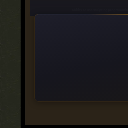
https://www.autodesk.com/
PeepLink is a Private Linking Service, which serv