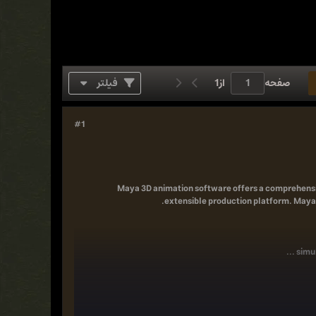
صفحه
از
1
فیلتر
#1
Maya 3D animation software offers a comprehensiv
extensible production platform. Maya