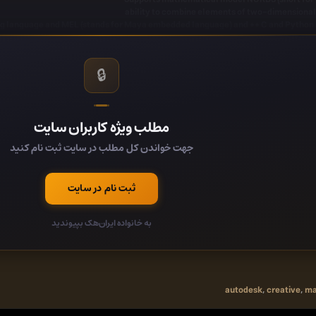
OS:Microsoft Windows 10 Anniversary Update (64-bit only) (version 
CPU:64-bit Intel® or AMD® multi-core proce
🔒
RAM:8 GB of RA
مطلب ویژه کاربران سایت
جهت خواندن کل مطلب در سایت ثبت نام کنید
Buy Premium From My Links To Get Resumable 
ثبت نام در سایت
PEEPLink - Private Linking Ser
به خانواده ایران‌هک بپیوندید
http://peeplink.in/ae3f8e44
es to save text-based stuff like code parts, love poems, letters, lists, messages 
autodesk
,
creative
,
ma