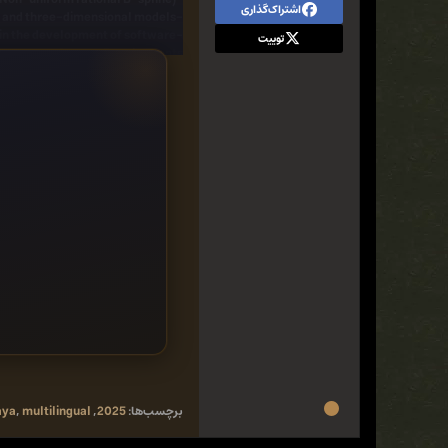
اشتراک‌گذاری
-ability to combine elements of two-dimensional and three-dimensional models
-Ability to use scripting programming language and MEL (stands for Maya embedded language) and ++ C and Python in the development of software
توییت
System Requirements:
1607 or higher) operating system
ssor with SSE4.2 instruction set
M (16 GB or more recommended)
Home Page -
کد:
Support,Max Speed & Support Me
Download ( Rapidgator )
vice
8dac
etc.
برچسب‌ها:
2025
,
multilingual
,
ya
Download ( NitroFlare )