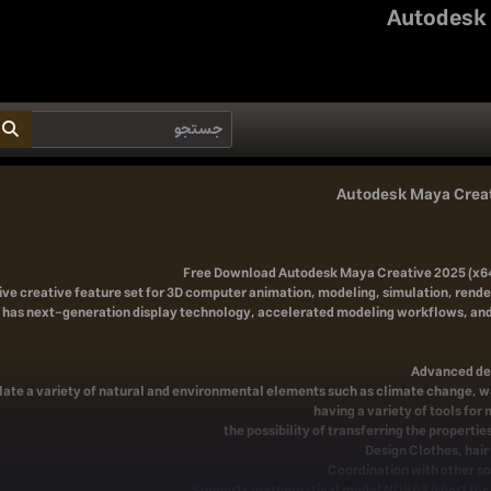
Autodesk 
Autodesk Maya Creati
Free Download
Autodesk Maya Creative 2025 (x64)
e creative feature set for 3D computer animation, modeling, simulation, render
 has next-generation display technology, accelerated modeling workflows, and 