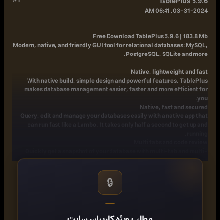
#1
TablePlus 5.9.6
03-31-2024, 06:41 AM
Free Download
TablePlus 5.9.6 | 183.8 Mb
Modern, native, and friendly GUI tool for relational databases: MySQL,
PostgreSQL, SQLite and more.
Native, lightweight and fast
With native build, simple design and powerful features, TablePlus
makes database management easier, faster and more efficient for
you.
Native, fast and secured
Query, edit and manage your databases easily with a native app that
can run fast like a Lambo. It takes only half a second to get up and
running.
Multi tabs and code review
Quickly get a snapshot of your database with multi-tab and multi-
window view, as well as stay in control of what you have changed on
your database with Code Review.
Built-in SSH
🔒
You don't need to install any SSH client in order to connect to the
server. SSH is a part of TablePlus.
An intuitive GUI client
Browse, query, edit your data and database structure in a simple and
مطلب ویژه کاربران سایت