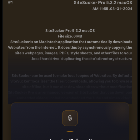
#1
SiteSucker Pro 5.3.2 macOS
03-31-2024, 11:55 AM
SiteSucker Pro 5.3.2 macOS
File size: 6 MB
SiteSucker is an Macintosh application that automatically downloads
Web sites from the Internet. It does this by asynchronously copying the
site's webpages, images, PDFs, style sheets, and other files to your
local hard drive, duplicating the site's directory structure..
SiteSucker can be used to make local copies of Web sites. By default,
SiteSucker "localizes" the files it downloads, allowing you to browse a
site offline, but it can also download sites without modification
SiteSucker Pro is an enhanced version of SiteSucker that can download
embedded videos, including embedded YouTube and Vimeo videos.
Release Notes
Updates: official site does not provide any info about changes in this
version
🔒
Supported Operation Systems
macOS 11.0 or later