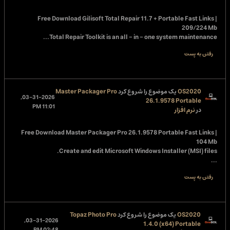
Free Download
Gilisoft Total Repair 11.7 + Portable Fast Links |
209/224 Mb
Total Repair Toolkit is an all - in - one system maintenance...
رفتن به پست
OS2020
یک موضوع را شروع کرد
Master Packager Pro
03-31-2026,
26.1.9578 Portable
11:01 PM
در
نرم افزار
Free Download
Master Packager Pro 26.1.9578 Portable Fast Links |
104 Mb
Create and edit Microsoft Windows Installer (MSI) files.
...
رفتن به پست
OS2020
یک موضوع را شروع کرد
Topaz Photo Pro
03-31-2026,
1.4.0 (x64) Portable
02:48 PM