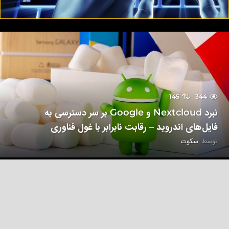
145
344
نبرد Nextcloud و Google بر سر دسترسی به
فایل‌های اندروید – رقابت نابرابر با غول فناوری
توسط
سکوت