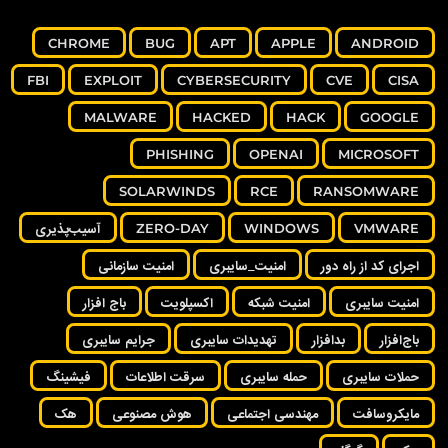
CHROME
BUG
APT
APPLE
ANDROID
FBI
EXPLOIT
CYBERSECURITY
CVE
CISA
MALWARE
HACKED
HACK
GOOGLE
PHISHING
OPENAI
MICROSOFT
SOLARWINDS
RCE
RANSOMWARE
VMWARE
WINDOWS
ZERO-DAY
آسیب‌پذیری
اجرای کد از راه دور
امنیت_سایبری
امنیت سازمانی
امنیت سایبری
امنیت شبکه
اکسپلویت
باج افزار
باج‌افزار
بدافزار
تهدیدات سایبری
جرایم سایبری
حملات سایبری
حمله سایبری
سرقت اطلاعات
فیشینگ
مایکروسافت
مهندسی اجتماعی
هوش مصنوعی
هک