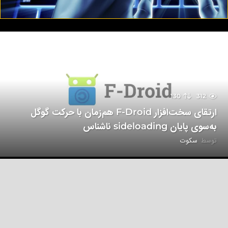
130
312
ارتقای سخت‌افزار F-Droid هم‌زمان با حرکت گوگل
به‌سوی پایان sideloading ناشناس
توسط
سکوت