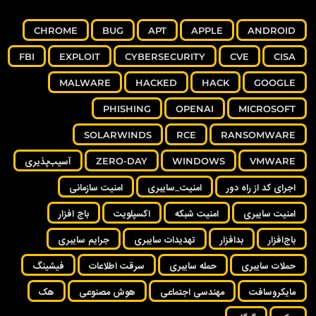
CHROME
BUG
APT
APPLE
ANDROID
FBI
EXPLOIT
CYBERSECURITY
CVE
CISA
MALWARE
HACKED
HACK
GOOGLE
PHISHING
OPENAI
MICROSOFT
SOLARWINDS
RCE
RANSOMWARE
VMWARE
WINDOWS
ZERO-DAY
آسیب‌پذیری
اجرای کد از راه دور
امنیت_سایبری
امنیت سازمانی
امنیت سایبری
امنیت شبکه
اکسپلویت
باج افزار
باج‌افزار
بدافزار
تهدیدات سایبری
جرایم سایبری
حملات سایبری
حمله سایبری
سرقت اطلاعات
فیشینگ
مایکروسافت
مهندسی اجتماعی
هوش مصنوعی
هک