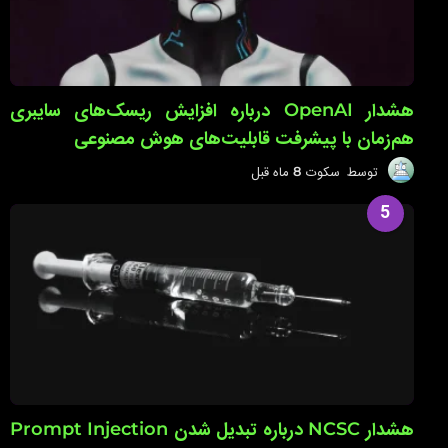
هشدار OpenAI درباره افزایش ریسک‌های سایبری
هم‌زمان با پیشرفت قابلیت‌های هوش مصنوعی
توسط
سکوت
8 ماه قبل
8
م
ا
5
ه
ق
ب
ل
هشدار NCSC درباره تبدیل شدن Prompt Injection