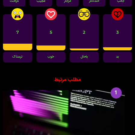
جالب
خنده‌دار
انزجار
عجیب
ناراحت
7
5
2
3
بد
باحال
خوب
ترسناک
مطلب مرتبط
1