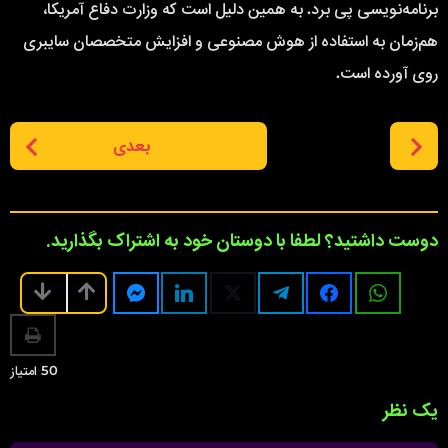
برنامه‌نویسی پی برد. به همین دلیل است که وزارت دفاع آمریکا،
هم‌زمان به استفاده از هوش مصنوعی و افزایش متخصصان سایبری
روی آورده است.
P
بعدی
o
s
t
P
دوست داشتید؟ لطفا با دوستان خود به اشتراک بگذارید.
a
g
i
n
a
50
امتیاز
t
یک نظر
i
o