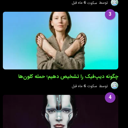
توسط
سکوت
6 ماه قبل
6
م
ا
3
ه
ق
ب
ل
چگونه دیپ‌فیک را تشخیص دهیم؛ حمله کلون‌ها
توسط
سکوت
6 ماه قبل
6
م
ا
4
ه
ق
ب
ل