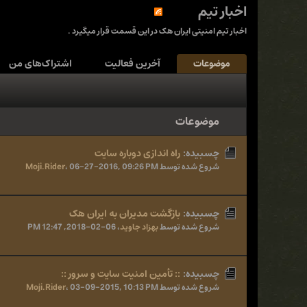
اخبار تیم
اخبار تیم امنیتی ایران هک در این قسمت قرار میگیرد .
موضوعات
آخرین فعالیت
اشتراک‌های من
موضوعات
چسبیده:
راه اندازی دوباره سایت
شروع شده توسط
06-27-2016, 09:26 PM
،
Moji.Rider
چسبیده:
بازگشت مدیران به ایران هک
شروع شده توسط
بهزاد جاوید
،
06-02-2018, 12:47 PM
چسبیده:
:: تأمین امنیت سایت و سرور ::
شروع شده توسط
03-09-2015, 10:13 PM
،
Moji.Rider