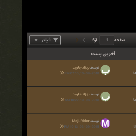
صفحه
از
6
فیلتر
آخرین پست
توسط
بهزاد جاوید
10-09-2018, 07:10 PM
توسط
بهزاد جاوید
10-08-2018, 10:22 AM
توسط
Moji.Rider
03-09-2015, 10:13 PM