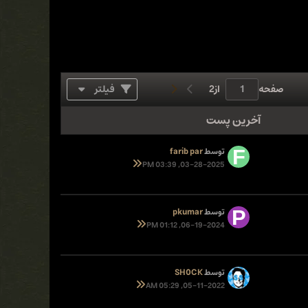
صفحه
از
2
فیلتر
آخرین پست
توسط
farib par
03-28-2025, 03:39 PM
توسط
pkumar
06-19-2024, 01:12 PM
توسط
SH0CK
05-11-2022, 05:29 AM