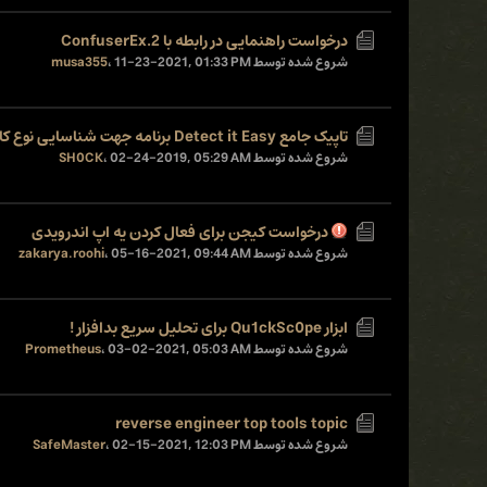
درخواست راهنمایی در رابطه با ConfuserEx.2
شروع شده توسط
11-23-2021, 01:33 PM
،
musa355
تاپیک جامع Detect it Easy برنامه جهت شناسایی نوع کامپیالر و پَکر با امکانات فراوان
شروع شده توسط
02-24-2019, 05:29 AM
،
SH0CK
درخواست کیجن برای فعال کردن یه اپ اندرویدی
شروع شده توسط
05-16-2021, 09:44 AM
،
zakarya.roohi
ابزار Qu1ckSc0pe برای تحلیل سریع بدافزار !
شروع شده توسط
03-02-2021, 05:03 AM
،
Prometheus
reverse engineer top tools topic
شروع شده توسط
02-15-2021, 12:03 PM
،
SafeMaster