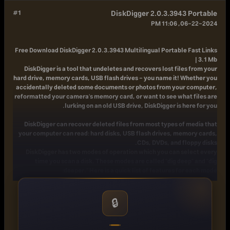
#1
DiskDigger 2.0.3.3943 Portable
06-22-2024, 11:06 PM
Free Download
DiskDigger 2.0.3.3943 Multilingual Portable Fast Links
| 3.1 Mb
DiskDigger is a tool that undeletes and recovers lost files from your
hard drive, memory cards, USB flash drives - you name it! Whether you
accidentally deleted some documents or photos from your computer,
reformatted your camera's memory card, or want to see what files are
lurking on an old USB drive, DiskDigger is here for you.
DiskDigger can recover deleted files from most types of media that
your computer can read: hard disks, USB flash drives, memory cards,
CDs, DVDs, and floppy disks.
DiskDigger has two modes of operation which you can select every
time you scan a disk. These modes are called "dig deep" and "dig
deeper." Here is a quick list of features for each mode:
Dig Deep
Undelete files from FAT (FAT12, FAT16, FAT32), NTFS, and exFAT
partitions.
🔒
Recover any type of file.
Filter recoverable files by name and size.
Sort recoverable files by name, size, date, and directory.