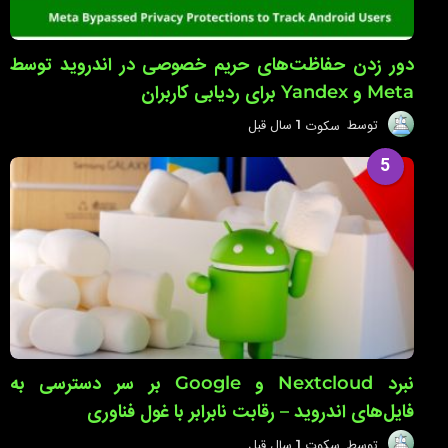
دور زدن حفاظت‌های حریم خصوصی در اندروید توسط
Meta و Yandex برای ردیابی کاربران
توسط
سکوت
1 سال قبل
1
س
ا
5
ل
ق
ب
ل
نبرد Nextcloud و Google بر سر دسترسی به
فایل‌های اندروید – رقابت نابرابر با غول فناوری
توسط
سکوت
1 سال قبل
1