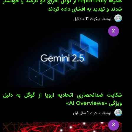
هکرها reportedly از گوگل اخراج دو کارمند را خواستار
شدند و تهدید به افشای داده کردند
توسط
سکوت
11 ماه قبل
1
1
م
2
ا
ه
ق
ب
ل
شکایت ضدانحصاری اتحادیه اروپا از گوگل به دلیل
ویژگی «AI Overviews»
توسط
سکوت
1 سال قبل
1
س
ا
3
ل