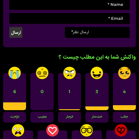
واکنش شما به این مطلب چیست ؟
6
0
1
3
4
جالب
خنده‌دار
انزجار
عجیب
ناراحت