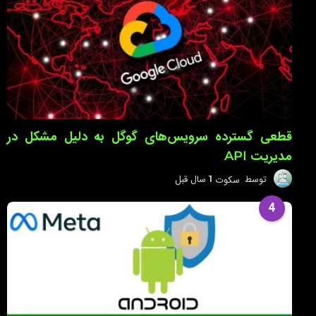
ق
ب
ل
قطعی گسترده سرویس‌های گوگل به دلیل مشکل در
مدیریت API
توسط
سکوت
1 سال قبل
1
س
ا
4
ل
ق
ب
ل