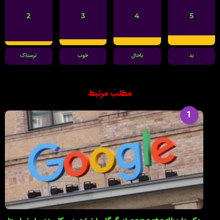
2
3
4
5
بد
باحال
خوب
ترسناک
مطلب مرتبط
1