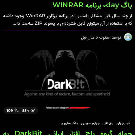
باگ ۰day برنامه WINRAR
از چند سال قبل مشکلی امنیتی در برنامه پرکاربر WinRAR وجود داشته
که با استفاده از آن میتوان فایل فشرده‌ای با پسوند ZIP ساخت که...
توسط
سکوت
3 سال قبل
3
س
ا
ل
ق
ب
ل
109
554
اخبار جهان
,
باج افزار
,
جرایم سایبری
,
جنگ سایبری
حمله گروه باج افزار ایرانی DarkBit به