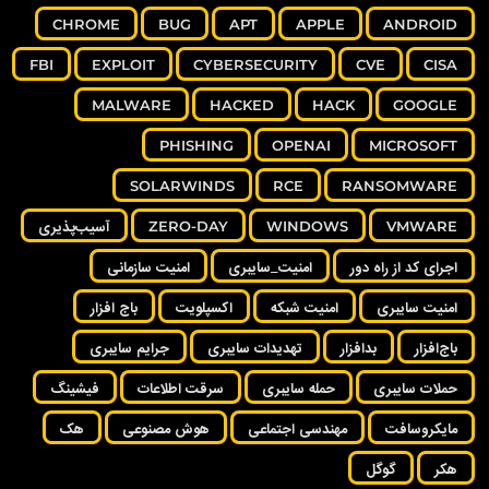
CHROME
BUG
APT
APPLE
ANDROID
FBI
EXPLOIT
CYBERSECURITY
CVE
CISA
MALWARE
HACKED
HACK
GOOGLE
PHISHING
OPENAI
MICROSOFT
SOLARWINDS
RCE
RANSOMWARE
VMWARE
WINDOWS
ZERO-DAY
آسیب‌پذیری
اجرای کد از راه دور
امنیت_سایبری
امنیت سازمانی
امنیت سایبری
امنیت شبکه
اکسپلویت
باج افزار
باج‌افزار
بدافزار
تهدیدات سایبری
جرایم سایبری
حملات سایبری
حمله سایبری
سرقت اطلاعات
فیشینگ
مایکروسافت
مهندسی اجتماعی
هوش مصنوعی
هک
هکر
گوگل