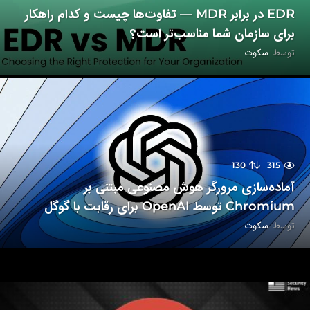
EDR در برابر MDR — تفاوت‌ها چیست و کدام راهکار
برای سازمان شما مناسب‌تر است؟
توسط
سکوت
130
315
آماده‌سازی مرورگر هوش مصنوعی مبتنی بر
Chromium توسط OpenAI برای رقابت با گوگل
توسط
سکوت