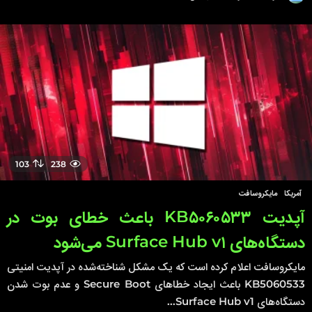
س
ا
ل
ق
ب
ل
103
238
آمریکا
,
مایکروسافت
آپدیت KB۵۰۶۰۵۳۳ باعث خطای بوت در
دستگاه‌های Surface Hub v۱ می‌شود
مایکروسافت اعلام کرده است که یک مشکل شناخته‌شده در آپدیت امنیتی
KB5060533 باعث ایجاد خطاهای Secure Boot و عدم بوت شدن
دستگاه‌های Surface Hub v1...