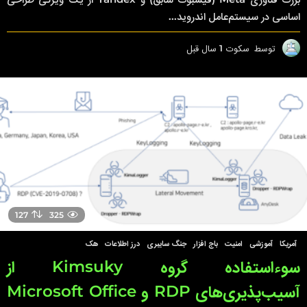
اساسی در سیستم‌عامل اندروید...
توسط
سکوت
1 سال قبل
1
س
ا
ل
ق
ب
ل
127
325
آمریکا
,
آموزشی
,
امنیت
,
باج افزار
,
جنگ سایبری
,
درز اطلاعات
,
هک
سوءاستفاده گروه Kimsuky از
آسیب‌پذیری‌های RDP و Microsoft Office