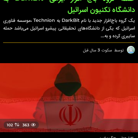
دانشگاه تکنیون اسرائیل ‌
یک گروه باج‌افزار جدید با نام DarkBit به Technion ،موسسه فناوری
اسرائیل که یکی از دانشگاه‌های تحقیقاتی پیشرو اسرائیل می‌باشد حمله
سایبری کرده و به...
توسط
سکوت
3 سال قبل
3
س
ا
ل
ق
ب
ل
102
363
اخبار جهان
,
جنگ سایبری