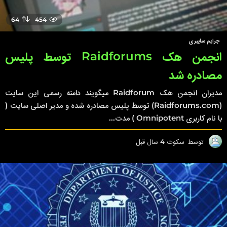
64
454
جرایم سایبری
انجمن هک Raidforums توسط پلیس
مصادره شد
مدیران انجمن هک Raidforum میگویند دامنه رسمی این سایت
(Raidforums.com) توسط پلیس مصادره شده و مدیر اصلی سایت (
با نام کاربری Omnipotent ) مدت...
توسط
سکوت
4 سال قبل
4
س
ا
ل
ق
ب
ل