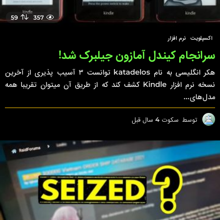
59
357
اکسپلویت
,
نرم افزار
سرانجام کیندل آمازون جیلبرک شد!
هکر انگلیسی به نام katadelos توانست ۳ آسیب پذیری از آخرین
نسخه نرم افزار Kindle کشف کند که از طریق آن میتوان تقریبا همه
مدل‌های...
توسط
سکوت
4 سال قبل
4
س
ا
ل
ق
ب
ل