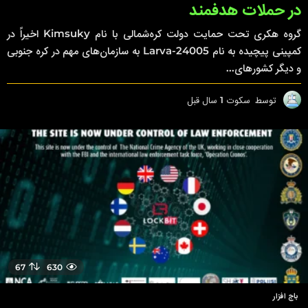
در حملات هدفمند
گروه هکری تحت حمایت دولت کره‌شمالی با نام Kimsuky اخیراً در
کمپینی پیچیده به نام Larva-24005 به سازمان‌های مهم در کره جنوبی
و دیگر کشورهای...
توسط
سکوت
1 سال قبل
1
س
ا
ل
ق
ب
ل
67
630
باج افزار