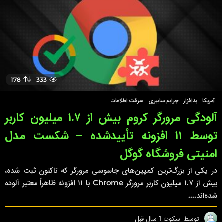
178
333
آمریکا
,
بدافزار
,
جرایم سایبری
,
سرقت اطلاعات
آلودگی مرورگر کروم بیش از ۱.۷ میلیون کاربر
توسط ۱۱ افزونه تأییدشده – شکست مدل
امنیتی فروشگاه گوگل
در یکی از بزرگ‌ترین کمپین‌های جاسوسی مرورگر که تاکنون ثبت شده،
بیش از ۱.۷ میلیون کاربر مرورگر Chrome با ۱۱ افزونه ظاهراً معتبر آلوده
شده‌اند....
توسط
سکوت
1 سال قبل
1