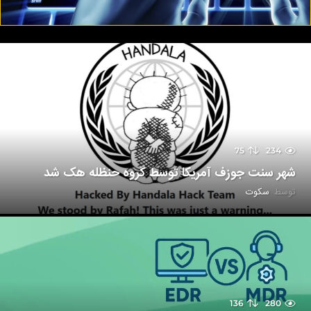
75
234
شهر سنت جوزف آمریکا توسط گروه حنظله هک شد
توسط
سکوت
136
280