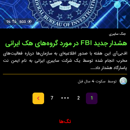
74
503
جنگ سایبری
هشدار جدید FBI در مورد گروه‌های هک ایرانی
اف‌بی‌آی این هفته با صدور اطلاعیه‌ای به سازمان‌ها درباره فعالیت‌های
مخرب انجام شده توسط یک شرکت سایبری ایرانی به نام ایمن نت
پاسارگاد هشدار داد....
توسط
سکوت
4 سال قبل
4
س
ا
…
7
2
1
ل
ق
ب
ل
تگ‌ها