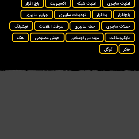
امنیت سایبری
امنیت شبکه
اکسپلویت
باج افزار
باج‌افزار
بدافزار
تهدیدات سایبری
جرایم سایبری
حملات سایبری
حمله سایبری
سرقت اطلاعات
فیشینگ
مایکروسافت
مهندسی اجتماعی
هوش مصنوعی
هک
هکر
گوگل
محققان بدافزار «fast۱۶» پیش از
شهروندان آمریکایی پشت «مزرعه