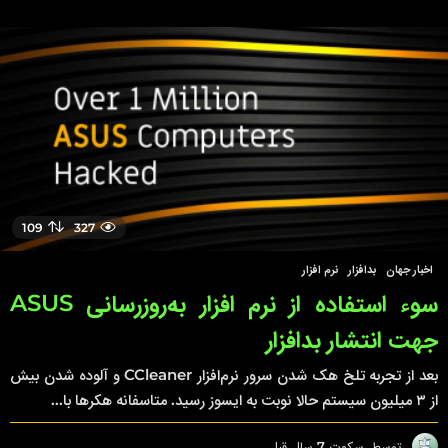
س
ا
ل
ق
ب
ل
109
327
اخبار جهان
,
بدافزار
,
نرم افزار
سوء استفاده از نرم افزار به‌روزرسانی ASUS
جهت انتشار بدافزار
بعد از تجربه تلخ هک شدن سرور نرم‌افزار CCleaner و آلوده شدن بیش
از ۳ میلیون سیستم حالا نوبت به ایسوز رسید. متاسفانه هکرها با...
توسط
سکوت
7 سال قبل
7