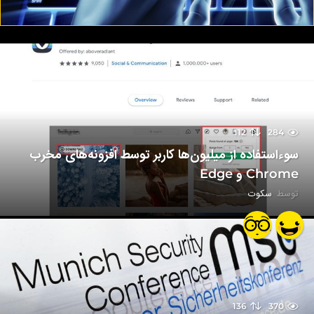
112
284
سوءاستفاده از میلیون‌ها کاربر توسط افزونه‌های مخرب
Chrome و Edge
توسط
سکوت
136
370