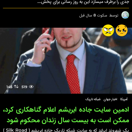
جدی را برطرف میسازد این به روز رسانی برای پخش...
توسط
سکوت
8 سال قبل
8
س
ا
ل
ق
ب
ل
145
519
آمریکا
,
اخبار جهان
,
شبکه تاریک
ادمین سایت جاده ابریشم اعلام گناهکاری کرد،
ممکن است به بیست سال زندان محکوم شود
یک شهروند ایرلند که به سایت شبکه تاریک جاده ابریشم ( Silk Road )