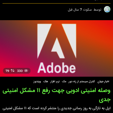
توسط
سکوت
7 سال قبل
7
س
ا
ل
ق
ب
ل
79
330
اخبار جهان
,
کنترل سیستم از راه دور
,
مک
,
نرم افزار
,
هک
,
ویندوز
وصله امنیتی ادوبی جهت رفع ۱۱ مشکل امنیتی
جدی
اپل به تازگی به روز رسانی جدیدی را منتشر کرده است که ۱۱ مشکل امنیتی