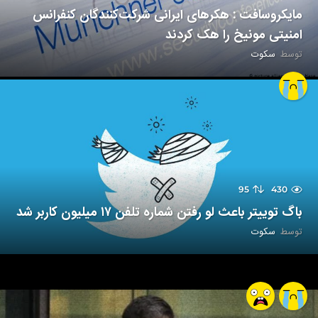
مایکروسافت : هکرهای ایرانی شرکت‌کنندگان کنفرانس
امنیتی مونیخ را هک کردند
توسط
سکوت
95
430
باگ توییتر باعث لو رفتن شماره تلفن ۱۷ میلیون کاربر شد
توسط
سکوت