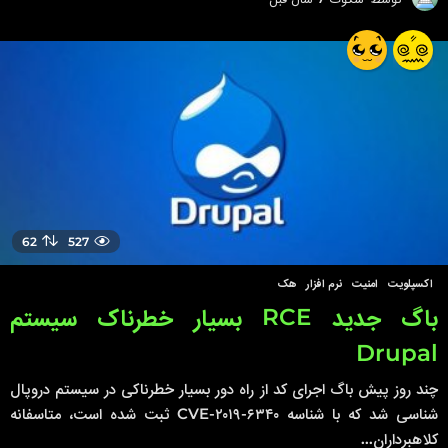
س
ا
ل
ق
ب
ل
62
527
اکسپلویت
,
امنیت
,
نرم افزار
,
هک
باگ جدید RCE بسیار خطرناک سیستم
Drupal
چند روز پیش باگ اجرای کد از راه دور بسیار خطرناکی در سیستم دروپال
شناسی شد که با شناسه CVE-۲۰۱۹-۶۳۴۰ ثبت شده است، متاسفانه
کلاهبرداران...