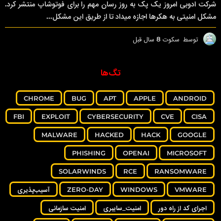
شرکت ادوبی امروز یک پک به روز رسان مهم را برای فوتوشاپ منتشر کرد.
مشکل امنیتی به هکرها اجازه میداد تا از طریق این مشکل...
توسط
سکوت
8 سال قبل
8
س
ا
ل
تگ‌ها
ق
ب
ل
CHROME
BUG
APT
APPLE
ANDROID
FBI
EXPLOIT
CYBERSECURITY
CVE
CISA
MALWARE
HACKED
HACK
GOOGLE
PHISHING
OPENAI
MICROSOFT
SOLARWINDS
RCE
RANSOMWARE
VMWARE
WINDOWS
ZERO-DAY
آسیب‌پذیری
اجرای کد از راه دور
امنیت_سایبری
امنیت سازمانی