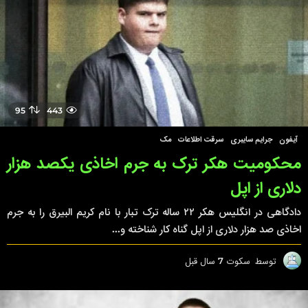
95
443
آیفون
,
جرایم سایبری
,
سرقت اطلاعات
,
مک
محکومیت هکر ترک به جرم اخاذی یکصد هزار
دلاری از اپل
دادگاهی در انگلیس هکر ۲۲ ساله ترک تبار با نام کریم البیرق را به جرم
اخاذی صد هزار دلاری از اپل گناه کار شناخته و...
توسط
سکوت
7 سال قبل
7
س
ا
ل