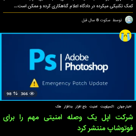
کمک تکنیکی میکرده در دادگاه اعلام گناهکاری کرده و ممکن است...
توسط
سکوت
8 سال قبل
8
س
ا
ل
ق
ب
ل
98
366
اخبار جهان
,
اکسپلویت
,
امنیت
,
باج افزار
,
بدافزار
,
هک
شرکت اپل یک وصله امنیتی مهم را برای
فوتوشاپ منتشر کرد