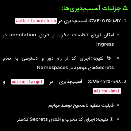
⚠️ جزئیات آسیب‌پذیری‌ها:
CVE-۲۰۲۵-۱۰۹۷: آسیب‌پذیری در
auth-tls-match-cn
امکان تزریق تنظیمات مخرب از طریق annotation در
Ingress
🎯
نتیجه:
اجرای کد از راه دور و دسترسی به تمام
Secretsهای موجود در Namespaces
CVE-۲۰۲۵-۱۰۹۸: آسیب‌پذیری در
و
mirror-target
mirror-host
قابلیت تنظیم ناصحیح توسط مهاجم
🎯
نتیجه:
اجرای کد مخرب و افشای Secrets کلاستر