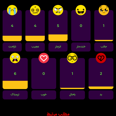
4
4
5
0
1
جالب
خنده‌دار
انزجار
عجیب
ناراحت
6
0
1
2
بد
باحال
خوب
ترسناک
مطلب مرتبط