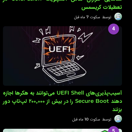
تعطیلات کریسمس
توسط
سکوت
7 ماه قبل
7
م
ا
4
ه
ق
ب
ل
آسیب‌پذیری‌های UEFI Shell می‌توانند به هکرها اجازه
دهند Secure Boot را در بیش از ۲۰۰٬۰۰۰ لپ‌تاپ دور
بزنند
توسط
سکوت
10 ماه قبل
1
0
م
5