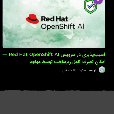
ا
ه
ق
ب
ل
آسیب‌پذیری در سرویس Red Hat OpenShift AI —
امکان تصرف کامل زیرساخت توسط مهاجم
توسط
سکوت
10 ماه قبل
1
0
م
ا
ه
ق
ب
ل