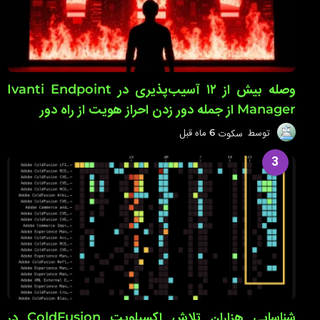
وصله بیش از ۱۲ آسیب‌پذیری در Ivanti Endpoint
Manager از جمله دور زدن احراز هویت از راه دور
توسط
سکوت
6 ماه قبل
6
م
ا
3
ه
ق
ب
ل
شناسایی هزاران تلاش اکسپلویت ColdFusion در