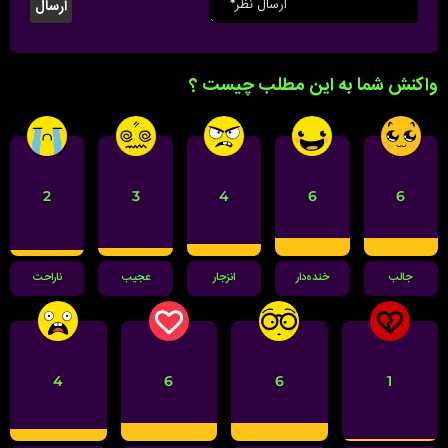
واکنش شما به این مطلب چیست ؟
2
3
4
6
6
جالب
خنده‌دار
انزجار
عجیب
ناراحت
4
6
6
1