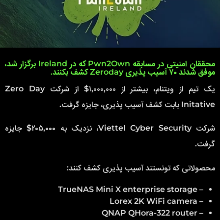
محققان امنیتی در مسابقه Pwn2Own که در Ireland برگزار شد،
موفق شدند ۷۰ آسیب پذیری Zeroday کشف بکنند.
یک تیم از ویتنام، بیشتر از ۱,۰۰۰,۰۰۰$ از شرکت Zero Day
Initative بابت کشف آسیب پذیری، جایزه گرفت.
شرکت Viettel Cyber Security، نزدیک به ۲۰۵,۰۰۰$ جایزه
گرفت.
محصولاتی که تونستند آسیب پذیری کشف کنند:
– TrueNAS Mini X enterprise storage
– Lorex 2K WiFi camera
– QNAP QHora-322 router