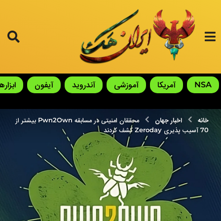
NSA
آمریکا
آموزشی
آندروید
آیفون
ابزارها
خانه
اخبار جهان
محققان امنیتی در مسابقه Pwn2Own بیشتر از
70 آسیب پذیری Zeroday کشف کردند