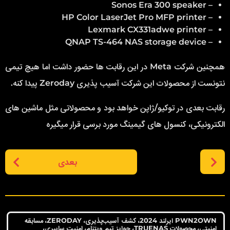
– Sonos Era 300 speaker
– HP Color LaserJet Pro MFP printer
– Lexmark CX331adwe printer
– QNAP TS-464 NAS storage device
همچنین شرکت Meta در این رقابت ها حضور داشت اما هیچ تیمی
نتونست از محصولات این شرکت آسیب پذیری Zeroday پیدا کنه.
رقابت بعدی در توکیو/ژاپن خواهد بود و محصولاتی مثل ماشین های
الکترونیکی، کنسول های گیمینگ مورد برسی قرار میگیره
P
بعدی
o
s
t
P
a
PWN2OWN ایرلند 2024، کشف آسیب‌پذیری، ZERODAY، مسابقه
امنیتی، محصولات TRUENAS، جوایز تیم ویتنام، امنیت سایبری،