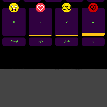
0
2
2
4
بد
باحال
خوب
ترسناک