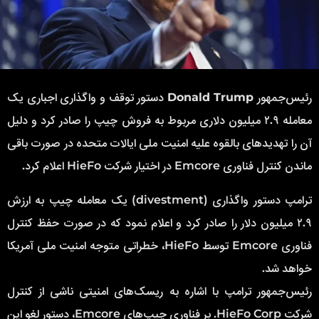
رئیس‌جمهور
Donald Trump
دستور توقف و واگذاری اجباری یک
معامله ۲.۹ میلیون دلاری مربوط به فروش چیپ را صادر کرد و دلیل
آن را تهدیدهای بالقوه علیه امنیت ملی ایالات متحده در صورت باقی
ماندن کنترل فناوری Emcore در اختیار شرکت HieFo اعلام کرد.
ترامپ دستور واگذاری (divestment) یک معامله چیپ به ارزش
۲.۹ میلیون دلار را صادر کرد و اعلام نمود که در صورت حفظ کنترل
فناوری Emcore توسط HieFo، خطراتی متوجه امنیت ملی آمریکا
خواهد شد.
رئیس‌جمهور ترامپ با اشاره به ریسک‌های امنیتی ناشی از کنترل
شرکت HieFo Corp. بر فناوری چیپ‌های Emcore، دستور لغو این