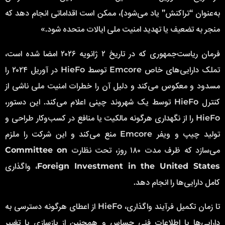
به‌عنوان “تراکنش” یاد می‌شود)، ممکن است اقداماتی انجام دهد که
منجر به تضعیف یا تهدید امنیت ملی ایالات متحده شود.»
فرمان ریاست‌جمهوری که در تاریخ ۲ ژانویه ۲۰۲۶ امضا شده است،
تملک دارایی‌های خاص Emcore توسط HieFo در آوریل ۲۰۲۴ را
مسدود و معکوس می‌کند و دلیل آن را خطرات امنیت ملی ناشی از
کنترل HieFo توسط یک شهروند چینی اعلام می‌کند. این دستور،
HieFo را از نگهداری هرگونه مالکیت یا منافع در کسب‌وکار طراحی و
تولید چیپ و ویفر Emcore منع می‌کند و این شرکت را ملزم
می‌سازد که ظرف مدت ۱۸۰ روز، تحت نظارت
Committee on
Foreign Investment in the United States
، واگذاری
کامل دارایی‌ها را انجام دهد.
تا زمان تکمیل فرآیند واگذاری، HieFo از اعطای هرگونه دسترسی به
دارایی‌ها یا اطلاعات فنی حساس و همچنین از بازسازی یا تغییر