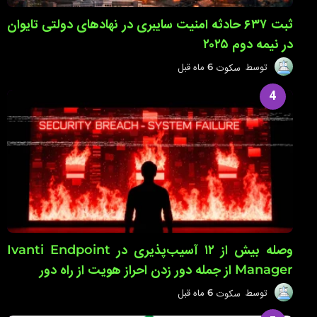
ثبت ۶۳۷ حادثه امنیت سایبری در نهادهای دولتی تایوان
در نیمه دوم ۲۰۲۵
توسط
سکوت
6 ماه قبل
6
م
ا
4
ه
ق
ب
ل
وصله بیش از ۱۲ آسیب‌پذیری در Ivanti Endpoint
Manager از جمله دور زدن احراز هویت از راه دور
توسط
سکوت
6 ماه قبل
6
م