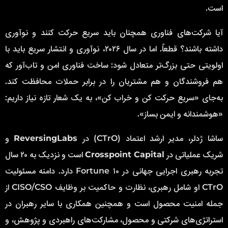
است.
آیا شرکت‌های فناوری همچنان باید سریع حرکت کنند و نوآوری
داشته باشند؟ قطعاً. اما در سال ۲۰۲۶، نوآوری و انتشار سریع باید با
اولویتی حتی بزرگ‌تر متعادل شود: ساخت فناوری امن و تاب‌آور که
هم فروشندگان و هم مشتریان را در برابر حملات محافظت کند.
به‌جای «سریع حرکت کن و خراب کن»، به یک شعار تازه نیاز داریم:
«هوشمندانه و ایمن بساز».
سا‌شا ژدلر، مدیر ارشد اعتماد (CTrO) در
ReversingLabs
و
شریک عملیاتی در
Crosspoint Capital
است و نزدیک به ۲۰ سال
تجربه رهبری اجرایی جهانی در Fortune ۱۰ دارد. دامنه مسئولیت
CTrO او شامل رهبری، نظارت و حاکمیت بر وظایف CISO/CSO از
جمله امنیت محصول است و همچنین همکاری با سایر رهبران در
استراتژی‌های شرکتی و محصول، مشارکت‌های راهبردی و پژوهش، و