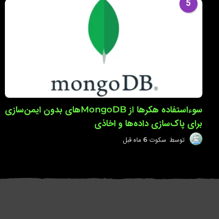
ا
5
ه
ق
ب
ل
سوءاستفاده هکرها از MongoDBهای بدون ایمن‌سازی
برای پاک‌سازی داده‌ها و اخاذی
توسط
سکوت
6 ماه قبل
6
م
ا
ه
ق
ب
ل