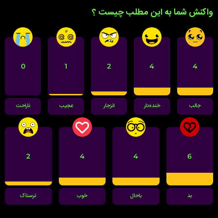
واکنش شما به این مطلب چیست ؟
0
1
2
4
4
جالب
خنده‌دار
انزجار
عجیب
ناراحت
2
4
4
6
بد
باحال
خوب
ترسناک