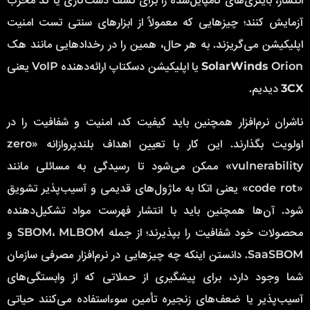
آزمایش کنند؛ چیزهایی که معمولاً از ابزارهای سنتی تست امنیت
اپلیکیشن می‌گریزند. به هر حال، همین را در رخدادهایی مانند هک
Orion یا اپلیکیشن دسکتاپ ارائه‌دهنده VoIP یعنی
SolarWinds
3CX
دیدیم.
ناشران نرم‌افزار همچنین باید کیفیت کد، امنیت و شفافیت را در
اولویت بگذارند. این کار با تعیین اهداف بلندپروازانه «zero
vulnerability» ممکن می‌شود تا رسیدگی به مسائلی مانند
«code rot» یعنی اتکا به ماژول‌های قدیمی و آسیب‌پذیر تشویق
شود. آن‌ها همچنین باید با انتشار فهرست مواد تشکیل‌دهنده
محصولات خود شفافیت را بپذیرند؛ از جمله SBOM، MLBOM و
SaaSBOM. دانستن اینکه چه چیزهایی در نرم‌افزار مصرفی سازمان
شما وجود دارد، برای پیشگیری از حملاتی که از وابستگی‌های
آسیب‌پذیر یا ضعف‌های زنجیره تأمین سوءاستفاده می‌کنند حیاتی