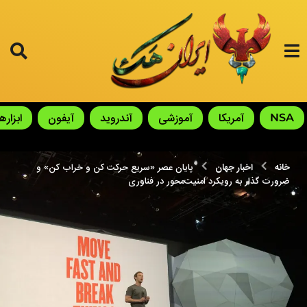
NSA
آمریکا
آموزشی
آندروید
آیفون
ابزارها
خانه
اخبار جهان
پایان عصر «سریع حرکت کن و خراب کن» و
ضرورت گذار به رویکرد امنیت‌محور در فناوری