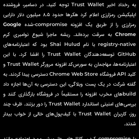
به رخداد اخیر Trust Wallet توجه کنید. در دسامبر، فروشنده
اپلیکیشن رمزارزی اعلام کرد هکرها حدود ۸.۵ میلیون دلار دارایی
رمزارزی را از طریق یک افزونه compromise-شده
Google
Chrome
به سرقت برده‌اند. ریشه ماجرا شیوع نوامبری کرم
registry-native با نام Shai Hulud بود که اعتبارنامه‌های
GitHub توسعه‌دهندگان Trust Wallet را افشا کرد. با این
اعتبارنامه‌ها، مهاجمان به سورس‌کد افزونه مرورگر Trust Wallet و
کلید API فروشگاه Chrome Web Store دسترسی پیدا کردند. به
گفته شرکت در یک پست وبلاگی، این دسترسی به آن‌ها اجازه داد
buildهای مخرب افزونه را مستقیماً در فروشگاه بارگذاری کنند و
بررسی‌های امنیتی استاندارد Trust Wallet را دور بزنند. ظرف چند
روز، کاربران Trust Wallet با کیف‌پول‌های خالی از خواب بیدار
شدند.
با compromise کردن کانال‌های «از پیش مورد اعتماد» مانند