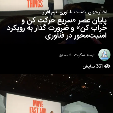
اخبار جهان
,
امنیت
,
فناوری
,
نرم افزار
6
پایان عصر «سریع حرکت کن و
م
ا
خراب کن» و ضرورت گذار به رویکرد
ه
امنیت‌محور در فناوری
ق
ب
ل
6
سکوت
توسط
6 ماه قبل
6
م
م
ا
331
نمایش
ا
ه
ه
ق
ق
ب
ل
ب
ل