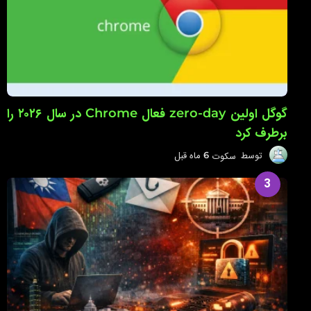
ل
گوگل اولین zero-day فعال Chrome در سال ۲۰۲۶ را
برطرف کرد
توسط
سکوت
6 ماه قبل
6
م
ا
3
ه
ق
ب
ل