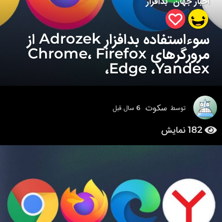
اخبار جهان
بدافزار
6
س
ا
سوءاستفاده بدافزار Adrozek از
ل
ق
مرورگرهای Chrome، Firefox
ب
،Edge ،Yandex
ل
6
س
سکوت
ا
توسط
6 سال قبل
6
س
ل
ا
182
نمایش
ق
ل
ب
ق
ب
ل
ل