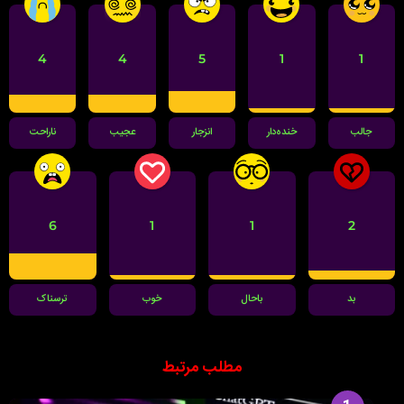
4
4
5
1
1
جالب
خنده‌دار
انزجار
عجیب
ناراحت
6
1
1
2
بد
باحال
خوب
ترسناک
مطلب مرتبط