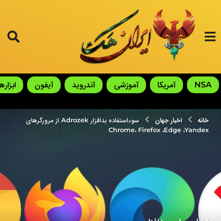
NSA
آمریکا
آموزشی
آندروید
آیفون
ابزارها
خانه
اخبار جهان
سوءاستفاده بدافزار Adrozek از مرورگرهای
Chrome، Firefox ،Edge ،Yandex
,