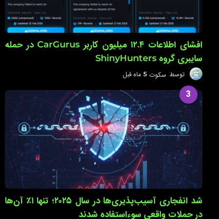
افشای اطلاعات ۱۲.۴ میلیون کاربر CarGurus در حمله
سایبری گروه ShinyHunters
توسط
سکوت
5 ماه قبل
5
م
ا
3
ه
ق
ب
ل
شد انفجاری آسیب‌پذیری‌ها در سال ۲۰۲۵؛ تنها ۱٪ آن‌ها
در حملات واقعی سوءاستفاده شدند