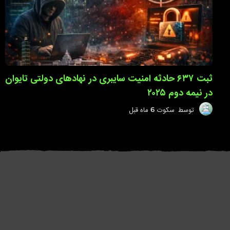
ل
ثبت ۶۳۷ حادثه امنیت سایبری در نهادهای دولتی تایوان
در نیمه دوم ۲۰۲۵
توسط
سکوت
6 ماه قبل
6
م
ا
ه
ق
ب
ل