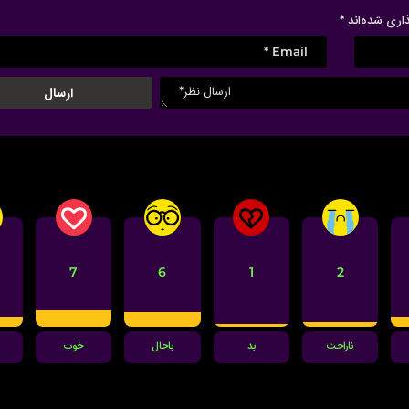
ذاری شده‌اند
*
7
6
1
2
ناراحت
بد
باحال
خوب
ت