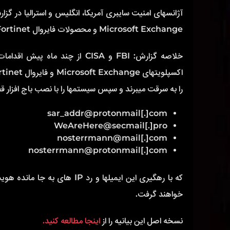
آژانسهای امنیت سایبری آمریکا، انگلیس و استرالیا در گ
Microsoft Exchange و محصولات فایروال Fortinet هشدار رسمی صادر کردند!
خلاصه گزارش: FBI و CISA از چند
را به سرقت میبرند و سپس سیستمها را با نصب باج افزار قفل 
sar_addr@protonmail[.]com
WeAreHere@secmail[.]pro
nosterrmann@mail[.]com
nosterrmann@protonmail[.]com
که با رهگیری این ایمیلها و ر
خواهند گرفت.
نسخه اصل این بیانیه را از
اینجا مطالعه کنید.