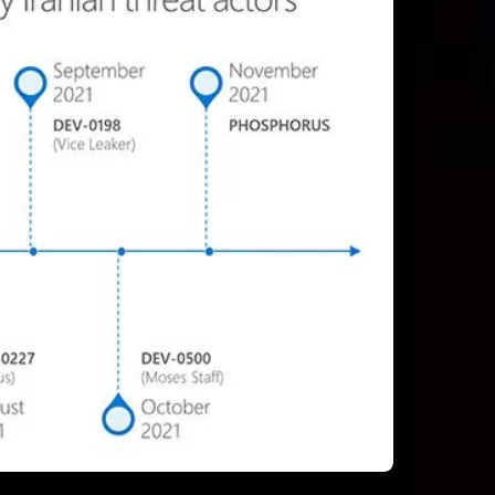
ق
ب
ل