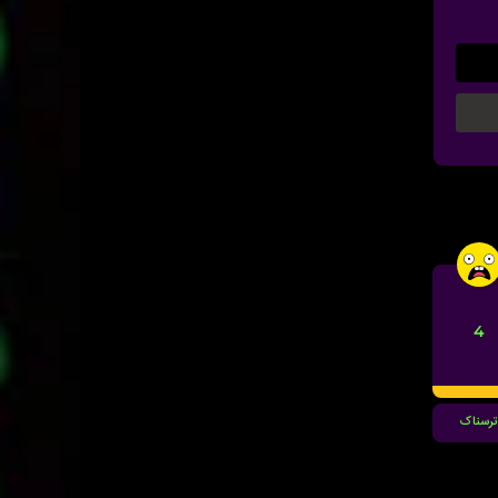
ل
4
رسناک