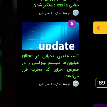
جنایی xss.is دستگیر شد؟
توسط
سکوت
1 سال قبل
1
س
ا
5
ل
ق
ب
ل
آسیب‌پذیری بحرانی در glibc
میلیون‌ها سیستم لینوکسی را در
معرض اجرای کد مخرب قرار
می‌دهد
89
توسط
سکوت
1 سال قبل
1
س
ا
ل
ق
ب