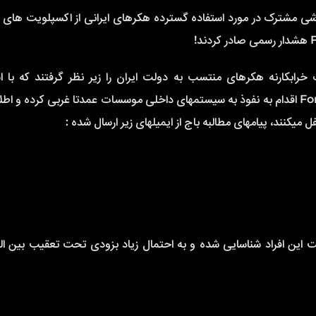
زارشی مشترک در مورد استفاده گسترده هکرهای ایرانی از اکسپلویت های 
 ماه پیش اقدامات خرابکارنه هکرهای منتسب به دولت ایران را زیر نظر گرفتند که با 
اکسپلویتهای Microsoft Exchange و فایروال Fortinet اقدام به نفوذ به سیستمهای داخلی موسسات عمدتا غربی کرده 
میکنند، پیامهای مطالبه باج از ایمیلهای زیر ارسال شده :
د IP های به جا مانده هویت این افراد شناسایی شده و به احتمال زیاد بزودی تحت تعقیب بین 