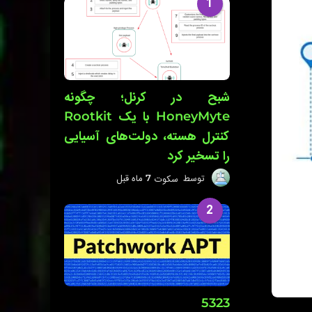
1
شبح در کرنل؛ چگونه
HoneyMyte با یک Rootkit
کنترل هسته، دولت‌های آسیایی
را تسخیر کرد
توسط
سکوت
7 ماه قبل
7
م
ا
2
ه
ق
ب
ل
5323