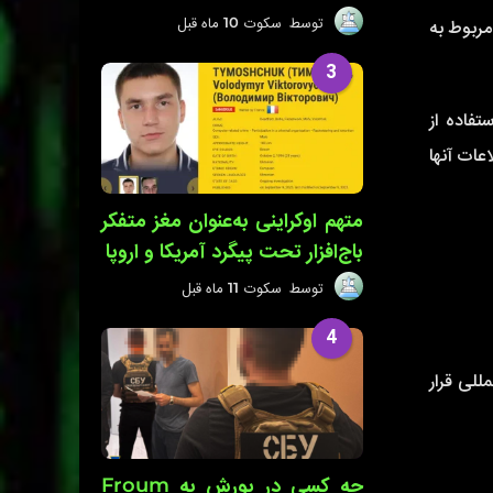
توسط
سکوت
10 ماه قبل
1
مربوط به
0
م
3
ا
ه
استفاده از
ق
ب
و اطلاعات آنها
ل
متهم اوکراینی به‌عنوان مغز متفکر
باج‌افزار تحت پیگرد آمریکا و اروپا
توسط
سکوت
11 ماه قبل
1
1
م
4
ا
ه
المللی قرار
ق
ب
ل
چه کسی در یورش به Froum