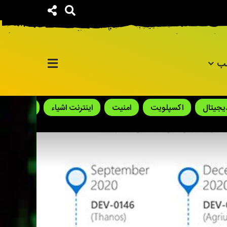
لب
دیجیتال
اکسپلویت
امنیت
اینترنت اشیاء
باج افزار