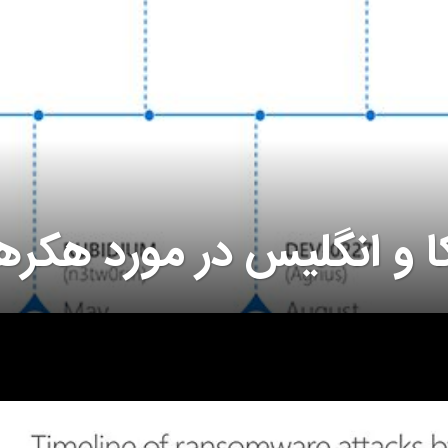
 و انگلیس در مورد هکرها
5
س
ا
ل
ق