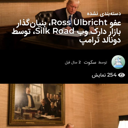
دسته‌بندی نشده
2
عفو Ross Ulbricht، بنیان‌گذار
س
ا
بازار دارک وب Silk Road، توسط
ل
دونالد ترامپ
ق
ب
ل
2
سکوت
توسط
2 سال قبل
2
س
س
ا
254
نمایش
ا
ل
ل
ق
ق
ب
ل
ب
ل