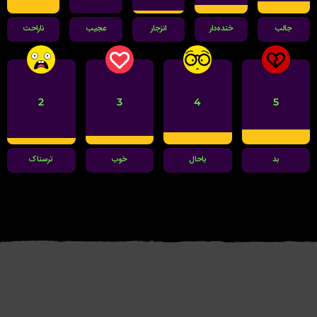
جالب
خنده‌دار
انزجار
عجیب
ناراحت
2
3
4
5
بد
باحال
خوب
ترسناک