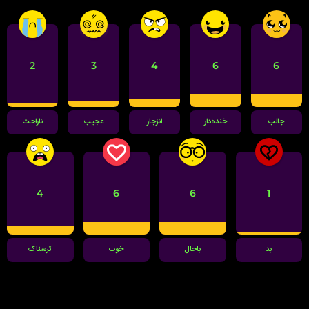
2
3
4
6
6
جالب
خنده‌دار
انزجار
عجیب
ناراحت
4
6
6
1
بد
باحال
خوب
ترسناک