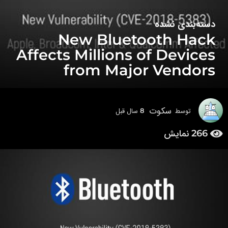
دسته‌بندی نشده
8
New Bluetooth Hack
س
ا
Affects Millions of Devices
ل
from Major Vendors
ق
ب
ل
8
سکوت
توسط
8 سال قبل
8
س
س
ا
266
نمایش
ا
ل
ل
ق
ق
ب
ل
ب
ل