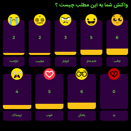
واکنش شما به این مطلب چیست ؟
2
2
3
5
6
جالب
خنده‌دار
انزجار
عجیب
ناراحت
4
5
6
0
بد
باحال
خوب
ترسناک