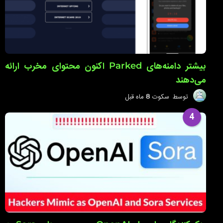
بیشتر دامنه‌های Parked اکنون محتوای مخرب ارائه
می‌دهند
توسط
سکوت
8 ماه قبل
8
م
ا
4
ه
ق
ب
ل