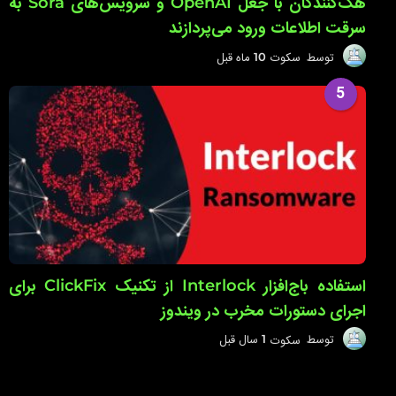
هک‌کنندگان با جعل OpenAI و سرویس‌های Sora به
سرقت اطلاعات ورود می‌پردازند
توسط
سکوت
10 ماه قبل
1
0
م
5
ا
ه
ق
ب
ل
استفاده باج‌افزار Interlock از تکنیک ClickFix برای
اجرای دستورات مخرب در ویندوز
توسط
سکوت
1 سال قبل
1
س
ا
ل