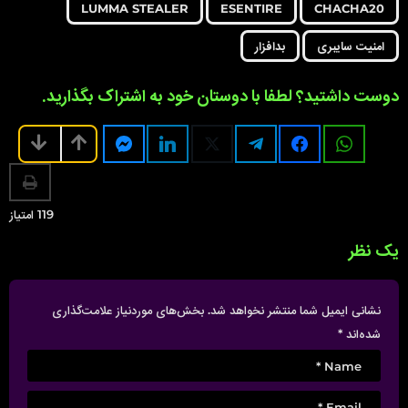
,
,
,
,
a
LUMMA STEALER
ESENTIRE
CHACHA20
g
امنیت سایبری
بدافزار
i
n
دوست داشتید؟ لطفا با دوستان خود به اشتراک بگذارید.
a
t
i
o
n
119
امتیاز
یک نظر
نشانی ایمیل شما منتشر نخواهد شد.
بخش‌های موردنیاز علامت‌گذاری
شده‌اند
*