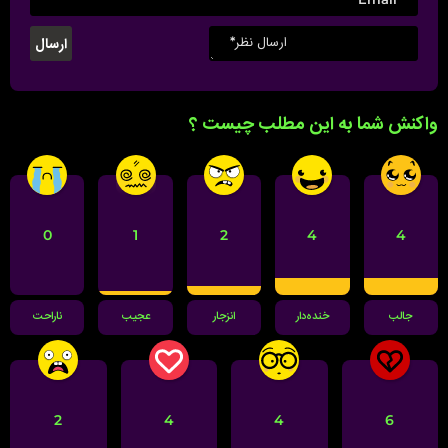
واکنش شما به این مطلب چیست ؟
0
1
2
4
4
جالب
خنده‌دار
انزجار
عجیب
ناراحت
2
4
4
6