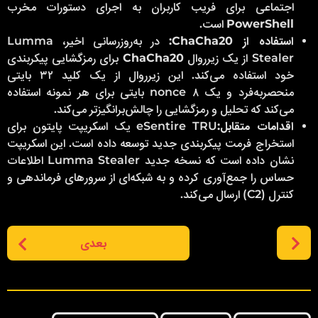
اجتماعی برای فریب کاربران به اجرای دستورات مخرب
PowerShell
است.
استفاده از ChaCha20:
در به‌روزرسانی اخیر، Lumma
Stealer از یک زیرروال
ChaCha20
برای رمزگشایی پیکربندی
خود استفاده می‌کند. این زیرروال از یک کلید ۳۲ بایتی
منحصربه‌فرد و یک nonce ۸ بایتی برای هر نمونه استفاده
می‌کند که تحلیل و رمزگشایی را چالش‌برانگیزتر می‌کند.
اقدامات متقابل:
eSentire TRU یک اسکریپت پایتون برای
استخراج فرمت پیکربندی جدید توسعه داده است. این اسکریپت
نشان داده است که نسخه جدید Lumma Stealer اطلاعات
حساس را جمع‌آوری کرده و به شبکه‌ای از سرورهای فرماندهی و
کنترل (C2) ارسال می‌کند.
P
بعدی
o
s
t
P