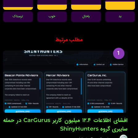
بد
باحال
خوب
ترسناک
مطلب مرتبط
1
افشای اطلاعات ۱۲.۴ میلیون کاربر CarGurus در حمله
سایبری گروه ShinyHunters