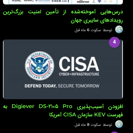
درس‌هایی آموخته‌شده از تأمین امنیت بزرگ‌ترین
رویدادهای سایبری جهان
توسط
سکوت
6 ماه قبل
6
م
ا
4
ه
ق
ب
ل
افزودن آسیب‌پذیری Digiever DS-۲۱۰۵ Pro به
فهرست KEV سازمان CISA آمریکا
توسط
سکوت
8 ماه قبل
8
م