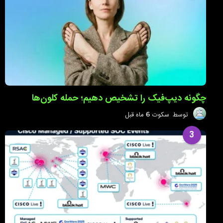
ق
ب
ل
چگونه دیپ‌فیک را تشخیص دهیم؛ حمله کلون‌ها
توسط
سکوت
6 ماه قبل
6
م
ا
3
ه
ق
ب
ل