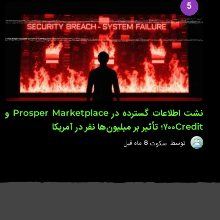
ا
5
ه
ق
ب
ل
نشت اطلاعات گسترده در Prosper Marketplace و
۷۰۰Credit؛ تأثیر بر میلیون‌ها نفر در آمریکا
توسط
سکوت
8 ماه قبل
8
م
ا
ه
ق
ب
ل