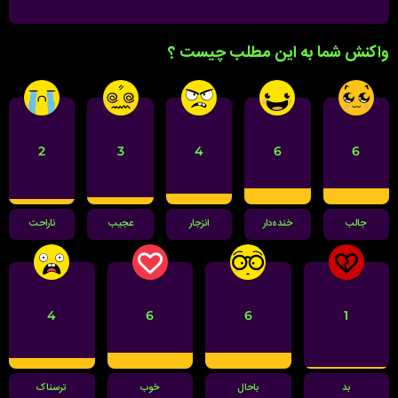
واکنش شما به این مطلب چیست ؟
2
3
4
6
6
جالب
خنده‌دار
انزجار
عجیب
ناراحت
4
6
6
1
بد
باحال
خوب
ترسناک