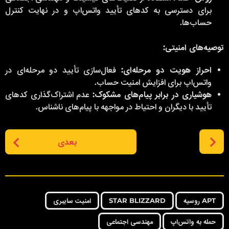
برای دسترسی به کدهای تأیید واتس‌اپ و در نهایت کنترل
حساب‌ها.
توصیه‌های امنیتی:
احراز هویت دو مرحله‌ای:
فعال‌سازی تأیید دو مرحله‌ای در
واتس‌اپ برای افزایش امنیت حساب.
هوشیاری در برابر پیام‌های مشکوک:
عدم اشتراک‌گذاری کدهای
تأیید با دیگران و احتیاط در مواجهه با پیام‌های ناشناس.
P
بعدی
o
s
t
P
,
,
,
,
a
APT روسیه
STAR BLIZZARD
امنیت سایبری
g
حمله به واتس‌اپ
مهندسی اجتماعی