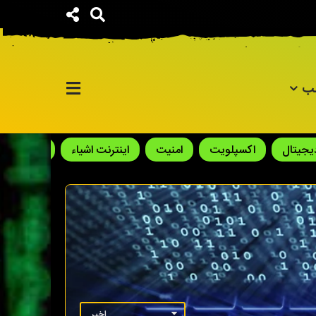
لب
دیجیتال
اکسپلویت
امنیت
اینترنت اشیاء
باج افزار
اخیر