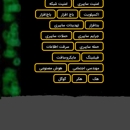
امنیت سایبری
امنیت شبکه
اکسپلویت
باج افزار
باج‌افزار
بدافزار
تهدیدات سایبری
جرایم سایبری
حملات سایبری
حمله سایبری
سرقت اطلاعات
فیشینگ
مایکروسافت
مهندسی اجتماعی
هوش مصنوعی
هک
هکر
گوگل