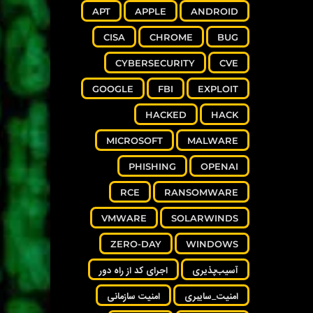
APT
APPLE
ANDROID
CISA
CHROME
BUG
CYBERSECURITY
CVE
GOOGLE
FBI
EXPLOIT
HACKED
HACK
MICROSOFT
MALWARE
PHISHING
OPENAI
RCE
RANSOMWARE
VMWARE
SOLARWINDS
ZERO-DAY
WINDOWS
آسیب‌پذیری
اجرای کد از راه دور
امنیت_سایبری
امنیت سازمانی