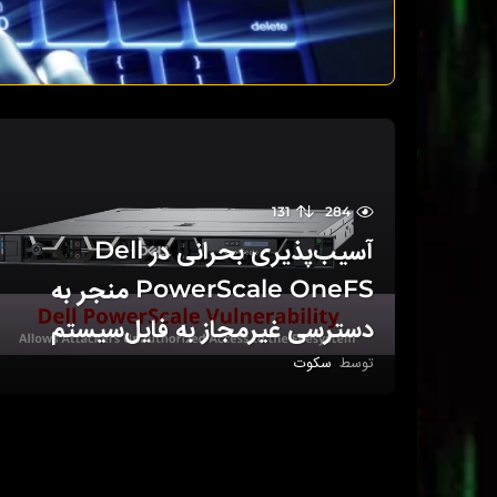
131
284
آسیب‌پذیری بحرانی در Dell
PowerScale OneFS منجر به
دسترسی غیرمجاز به فایل‌سیستم
توسط
سکوت