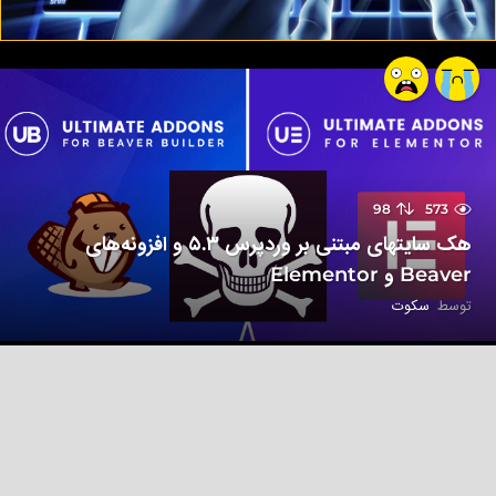
98
573
هک سایتهای مبتنی بر وردپرس ۵.۳ و افزونه‌های
Beaver و Elementor
توسط
سکوت