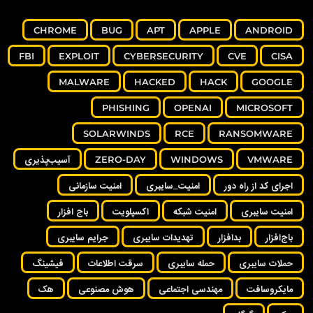
CHROME
BUG
APT
APPLE
ANDROID
FBI
EXPLOIT
CYBERSECURITY
CVE
CISA
MALWARE
HACKED
HACK
GOOGLE
PHISHING
OPENAI
MICROSOFT
SOLARWINDS
RCE
RANSOMWARE
VMWARE
WINDOWS
ZERO-DAY
آسیب‌پذیری
اجرای کد از راه دور
امنیت_سایبری
امنیت سازمانی
امنیت سایبری
امنیت شبکه
اکسپلویت
باج افزار
باج‌افزار
بدافزار
تهدیدات سایبری
جرایم سایبری
حملات سایبری
حمله سایبری
سرقت اطلاعات
فیشینگ
مایکروسافت
مهندسی اجتماعی
هوش مصنوعی
هک