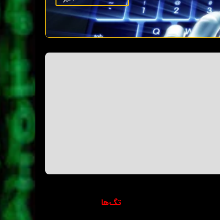
تگ‌ها