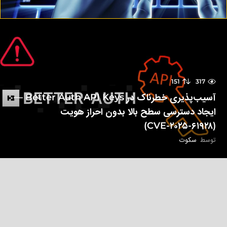
151
317
آسیب‌پذیری خطرناک در Better Auth API Keys —
ایجاد دسترسی سطح بالا بدون احراز هویت
(CVE-۲۰۲۵-۶۱۹۲۸)
توسط
سکوت