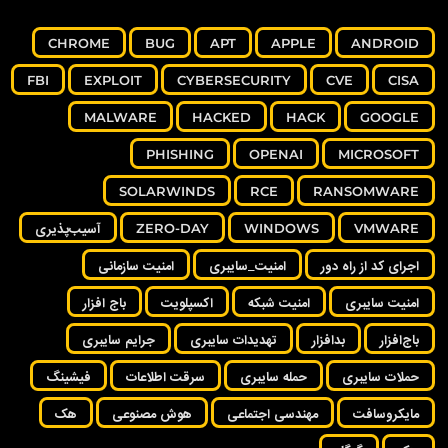
CHROME
BUG
APT
APPLE
ANDROID
FBI
EXPLOIT
CYBERSECURITY
CVE
CISA
MALWARE
HACKED
HACK
GOOGLE
PHISHING
OPENAI
MICROSOFT
SOLARWINDS
RCE
RANSOMWARE
VMWARE
WINDOWS
ZERO-DAY
آسیب‌پذیری
اجرای کد از راه دور
امنیت_سایبری
امنیت سازمانی
امنیت سایبری
امنیت شبکه
اکسپلویت
باج افزار
باج‌افزار
بدافزار
تهدیدات سایبری
جرایم سایبری
حملات سایبری
حمله سایبری
سرقت اطلاعات
فیشینگ
مایکروسافت
مهندسی اجتماعی
هوش مصنوعی
هک