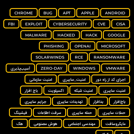
CHROME
BUG
APT
APPLE
ANDROID
FBI
EXPLOIT
CYBERSECURITY
CVE
CISA
MALWARE
HACKED
HACK
GOOGLE
PHISHING
OPENAI
MICROSOFT
SOLARWINDS
RCE
RANSOMWARE
VMWARE
WINDOWS
ZERO-DAY
آسیب‌پذیری
اجرای کد از راه دور
امنیت_سایبری
امنیت سازمانی
امنیت سایبری
امنیت شبکه
اکسپلویت
باج افزار
باج‌افزار
بدافزار
تهدیدات سایبری
جرایم سایبری
حملات سایبری
حمله سایبری
سرقت اطلاعات
فیشینگ
مایکروسافت
مهندسی اجتماعی
هوش مصنوعی
هک