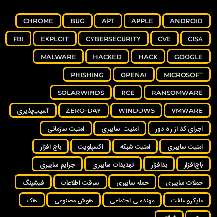
CHROME
BUG
APT
APPLE
ANDROID
FBI
EXPLOIT
CYBERSECURITY
CVE
CISA
MALWARE
HACKED
HACK
GOOGLE
PHISHING
OPENAI
MICROSOFT
SOLARWINDS
RCE
RANSOMWARE
VMWARE
WINDOWS
ZERO-DAY
آسیب‌پذیری
اجرای کد از راه دور
امنیت_سایبری
امنیت سازمانی
امنیت سایبری
امنیت شبکه
اکسپلویت
باج افزار
باج‌افزار
بدافزار
تهدیدات سایبری
جرایم سایبری
حملات سایبری
حمله سایبری
سرقت اطلاعات
فیشینگ
مایکروسافت
مهندسی اجتماعی
هوش مصنوعی
هک