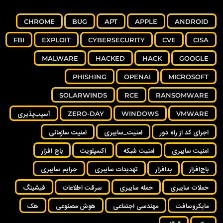
CHROME
BUG
APT
APPLE
ANDROID
FBI
EXPLOIT
CYBERSECURITY
CVE
CISA
MALWARE
HACKED
HACK
GOOGLE
PHISHING
OPENAI
MICROSOFT
SOLARWINDS
RCE
RANSOMWARE
VMWARE
WINDOWS
ZERO-DAY
آسیب‌پذیری
اجرای کد از راه دور
امنیت_سایبری
امنیت سازمانی
امنیت سایبری
امنیت شبکه
اکسپلویت
باج افزار
باج‌افزار
بدافزار
تهدیدات سایبری
جرایم سایبری
حملات سایبری
حمله سایبری
سرقت اطلاعات
فیشینگ
مایکروسافت
مهندسی اجتماعی
هوش مصنوعی
هک